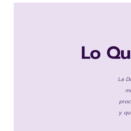
Lo Qu
La D
mu
proc
y qu