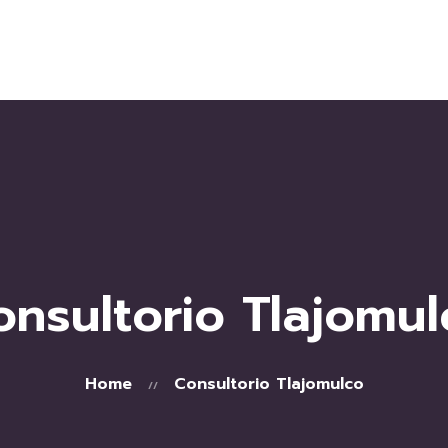
Inicio
Acerca de mí
Servicios
Consultorios
Blog
Contacto
onsultorio Tlajomul
Home
Consultorio Tlajomulco