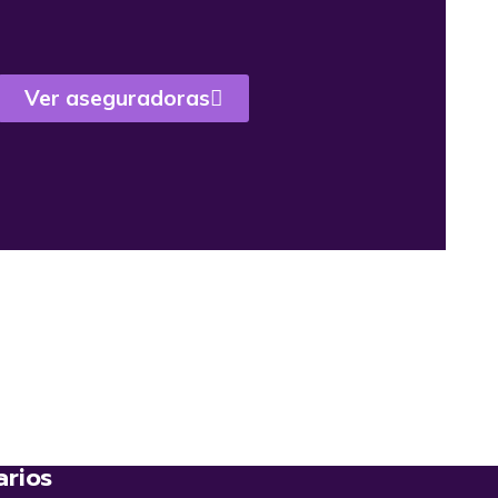
Ver aseguradoras
arios