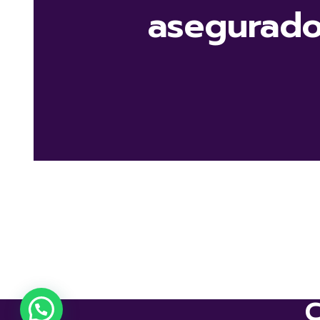
asegurado
C