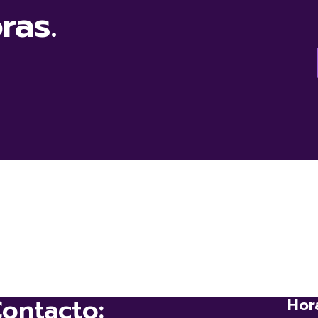
ras.
ontacto:
Hor