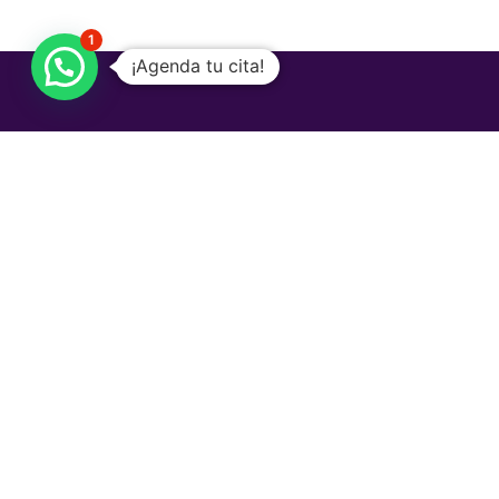
1
¡Agenda tu cita!
Ginecóloga en Guadalajara, Certificada por el
Consejo Mexicano de Ginecología y Obstetricia.
Contacto:
Agendar vía Doctoralia